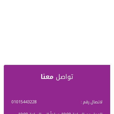
تواصل
معنا
لاتصال رقم :
01015443228